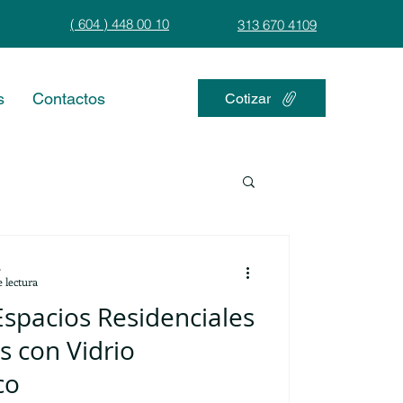
( 604 ) 448 00 10
313 670 4109
s
Contactos
Cotizar
L
 lectura
spacios Residenciales
s con Vidrio
co