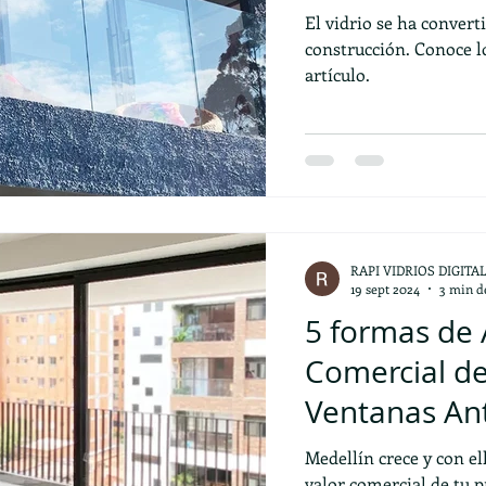
El vidrio se ha convert
construcción. Conoce lo
artículo.
RAPI VIDRIOS DIGITA
19 sept 2024
3 min de
5 formas de 
Comercial de
Ventanas Ant
Europeo
Medellín crece y con el
valor comercial de tu 