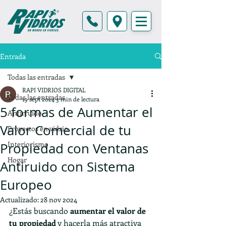
Entrada
Todas las entradas
RAPI VIDRIOS DIGITAL
Todas las entradas
19 sept 2024
3 min de lectura
5 formas de Aumentar el
Antirruido
Valor Comercial de tu
Proyectos en vidrio
Interiorismo
Propiedad con Ventanas
Hogar
Antiruido con Sistema
Europeo
Actualizado:
28 nov 2024
¿Estás buscando 
aumentar el valor de 
tu propiedad
 y hacerla más atractiva 