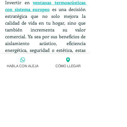
Invertir en 
ventanas termoacústicas 
con sistema europeo
 es una decisión 
estratégica que no solo mejora la 
calidad de vida en tu hogar, sino que 
también incrementa su valor 
comercial. Ya sea por sus beneficios de 
aislamiento acústico, eficiencia 
energética, seguridad o estética, estas 
ventanas son una de las mejores 
inversiones que puedes hacer para 
HABLA CON ALEJA
CÓMO LLEGAR
posicionar tu propiedad en el mercado 
inmobiliario.
Si estás considerando hacer una 
renovación para aumentar el valor de 
tu propiedad, las 
ventanas 
premium
 deben estar en la parte 
superior de tu lista. ¡Dale a tu hogar el 
valor que merece con una inversión 
inteligente en tecnología y diseño 