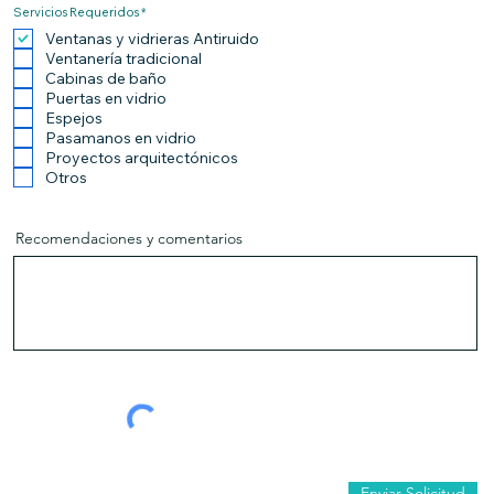
O
Servicios Requeridos
*
b
l
Ventanas y vidrieras Antiruido
i
Ventanería tradicional
g
a
Cabinas de baño
t
Puertas en vidrio
o
r
Espejos
i
o
Pasamanos en vidrio
Proyectos arquitectónicos
Otros
Recomendaciones y comentarios
Enviar Solicitud