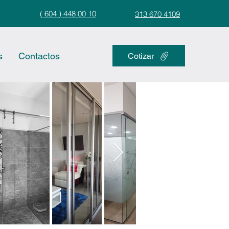
( 604 ) 448 00 10
313 670 4109
s
Contactos
Cotizar